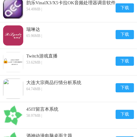
韵乐VinalX3/X5卡拉OK音频处理器调音软件
下载
54.49MB |
瑞琳达
下载
65.96MB |
Twitch游戏直播
下载
53.62MB |
大连大宗商品行情分析系统
下载
64.74MB |
45IT留言本系统
下载
58.97MB |
酒神动漫电脑桌面主题