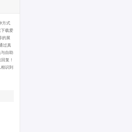
种方式
紧下载爱
等的展
通过真
法与自助
速回复！
从相识到