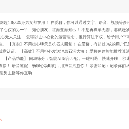
网超1.8亿单身男女都在用！ 在爱聊，你可以通过文字、语音、视频等多
找到了心仪的另一半、知心朋友、红颜蓝颜知己！ 不想再孤单无聊，那就赶
担心无人关注！ 爱聊以去中心化的运营理念，推行算法平权，给予用户平
。 【真实】不用担心聊天是机器人回复！ 在爱聊，有超过9成的用户已
诚意认证。 【高效】不用担心发送消息石沉大海！ 爱聊创建智能推荐算
 【产品功能】 同城缘分：智能AI综合匹配，一键相遇，快速开聊，秒
直接！ 语音速配：畅聊心动时刻，用声音治愈你！ 亲密印记：记录你们
姐暖男主播等你互动！
05