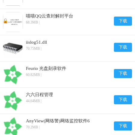
喵喵QQ云查封解封平台
下载
68.3MB |
iislog51.dll
下载
70.75MB |
Feurio 光盘刻录软件
下载
60.82MB |
六六日程管理
下载
44.64MB |
AnyView(网络警)网络监控软件6
下载
70.2MB |