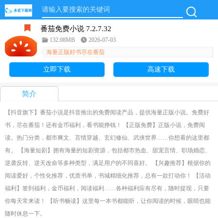
番茄免费小说 7.2.7.32
132.08MB
2026-07-03
海量正版好书尽在番茄
立即下载
高速下载
简介
【抖音旗下】番茄小说是抖音推出的免费阅读产品，提供海量正版小说。免费好
书，尽在番茄！还有金币福利，看书能挣钱！ 【正版免费】正版小说，免费阅
读。热门分类，都市爽文、言情穿越、玄幻修仙、武侠世界……你想看的这里都
有。 【海量短剧】拥有海量的短剧资源，包括都市热血、甜宠言情、职场婚恋、
逆袭反转、逆天改命等多种类型，满足用户的不同喜好。 【兴趣推荐】根据你的
阅读爱好，个性化推荐，优质书单，书城精细化推荐，总有一款打动你！ 【活动
福利】签到福利，金币福利，阅读福利……各种福利应有尽有，随时提现，只要
你每天常来读！ 【听书畅读】这里每一本书都能听，让你阅读的时候，眼睛也能
随时休息一下。