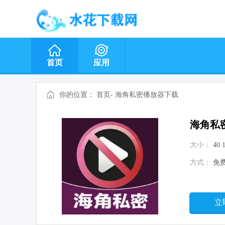
首页
应用
你的位置：
首页
-
海角私密播放器下载
海角私
大小：
40.
方式：
免
立