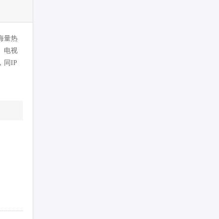
海量热
、电视
同IP