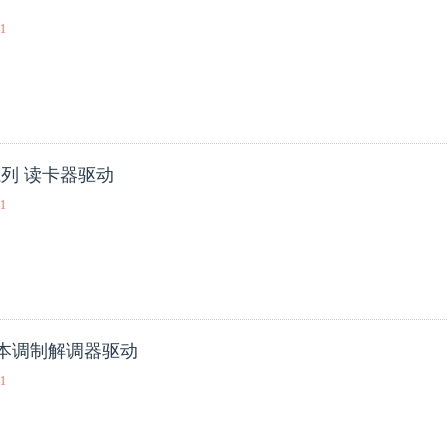
01
292系列 读卡器驱动
01
0笔记本调制解调器驱动
01