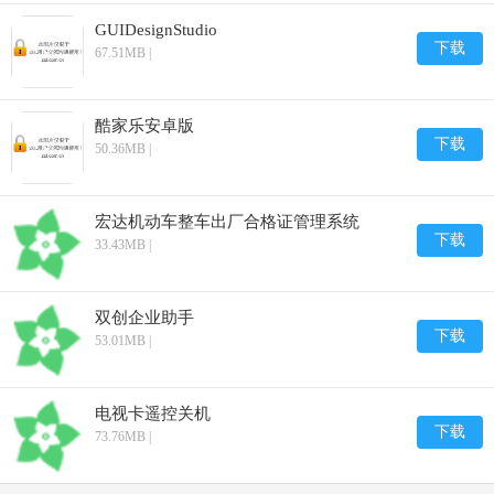
GUIDesignStudio
下载
67.51MB |
酷家乐安卓版
下载
50.36MB |
宏达机动车整车出厂合格证管理系统
下载
33.43MB |
双创企业助手
下载
53.01MB |
电视卡遥控关机
下载
73.76MB |