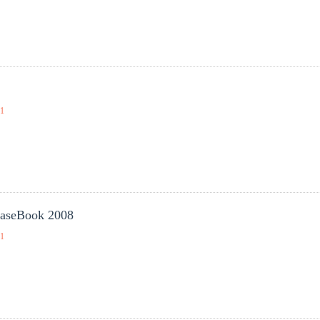
01
raseBook 2008
01