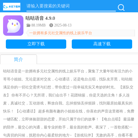
咕咕语音 4.9.0
88.19MB
2025-08-13
一款拥有多元社交属性的线上娱乐平台
立即下载
高速下载
简介
咕咕语音是一款拥有多元社交属性的线上娱乐平台，聚集了大量年轻有活力的小
哥哥小姐姐。无论是派对交友，心动通话，还是电台点唱，找队友开黑，咕咕能
满足你的一切社交需求与幻想，带你度过一段幸福充实又奇妙的时光。 【派队交
友】 你有不开心？无所谓，我们会出手！花团锦簇，你是天选的主角！多人连
麦，真诚社交，互动游戏，释放自我。忘掉烦恼丢掉烦躁，找到最原始最真实的
快乐！ 【心动通话】 超多有颜有趣的小姐姐在线，你喜欢的声音这里都有，免费
一键匹配，立即体验甜甜的恋爱，开始只属于你们的故事！ 【电台点唱】 最温馨
的陪伴，最交心的沟通，最专业的歌手，最全面的歌声。夜深了，一首歌搭配一
句真切的问候，抚慰你内心最柔软的地方~ 【游戏玩伴】 无敌的高手，你看不看