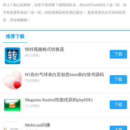
得上？贴心的棉袄，你舍不舍得要？搞怪的队友，你hold不hold的住？这一刻，你
不再是孤军奋战！这一刻，你的游戏征程有我们挺你！ 更多惊喜玩法尽在咕咕语
音，等你来解锁！
推荐下载
快转视频格式转换器
下载
68.11MB |
H5告白气球表白页创意html表白情书源码
下载
75.03MB |
Maguma.Studio(性能优异的phpIDE)
下载
51.22MB |
Mobicast闪播
下载