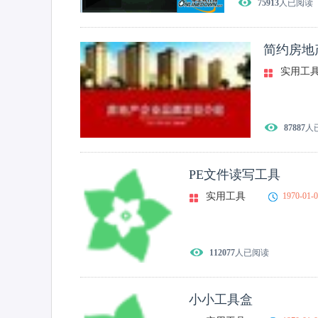
75913
人已阅读
简约房地
实用工
87887
人
PE文件读写工具
实用工具
1970-01-
112077
人已阅读
小小工具盒