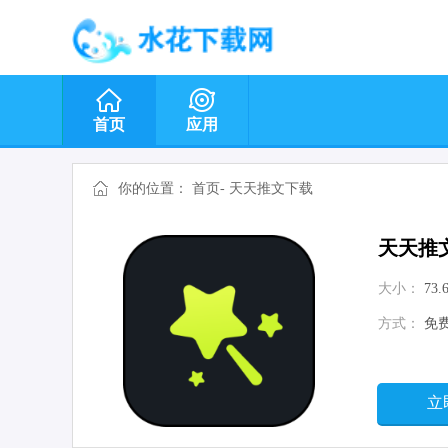
首页
应用
你的位置：
首页
-
天天推文下载
天天推
大小：
73.
方式：
免
立