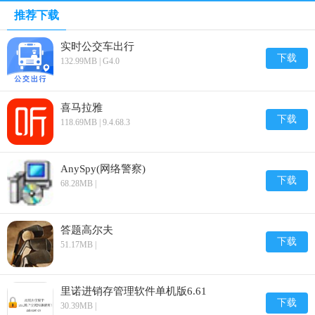
推荐下载
实时公交车出行
下载
132.99MB | G4.0
喜马拉雅
下载
118.69MB | 9.4.68.3
AnySpy(网络警察)
下载
68.28MB |
答题高尔夫
下载
51.17MB |
里诺进销存管理软件单机版6.61
下载
30.39MB |