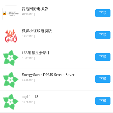
冒泡网游电脑版
下载
40.98MB |
狐妖小红娘电脑版
下载
53.69MB |
163邮箱注册助手
下载
51.89MB |
EnergySaver DPMS Screen Saver
下载
43.56MB |
mplab c18
下载
34.76MB |