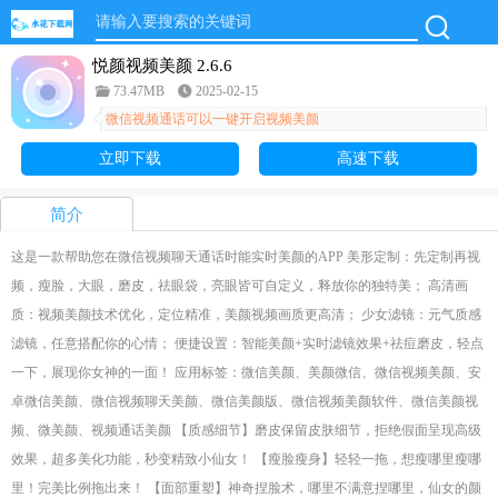
悦颜视频美颜 2.6.6
73.47MB
2025-02-15
微信视频通话可以一键开启视频美颜
立即下载
高速下载
简介
这是一款帮助您在微信视频聊天通话时能实时美颜的APP 美形定制：先定制再视
频，瘦脸，大眼，磨皮，祛眼袋，亮眼皆可自定义，释放你的独特美； 高清画
质：视频美颜技术优化，定位精准，美颜视频画质更高清； 少女滤镜：元气质感
滤镜，任意搭配你的心情； 便捷设置：智能美颜+实时滤镜效果+祛痘磨皮，轻点
一下，展现你女神的一面！ 应用标签：微信美颜、美颜微信、微信视频美颜、安
卓微信美颜、微信视频聊天美颜、微信美颜版、微信视频美颜软件、微信美颜视
频、微美颜、视频通话美颜 【质感细节】磨皮保留皮肤细节，拒绝假面呈现高级
效果，超多美化功能，秒变精致小仙女！ 【瘦脸瘦身】轻轻一拖，想瘦哪里瘦哪
里！完美比例拖出来！ 【面部重塑】神奇捏脸术，哪里不满意捏哪里，仙女的颜