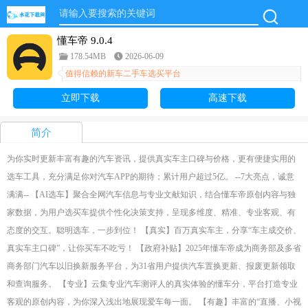
懂车帝 9.0.4
178.54MB
2026-06-09
值得信赖的新车二手车选买平台
立即下载
高速下载
简介
为你实时更新丰富有趣的汽车资讯，提供真实车主口碑与价格，更有便捷实用的
选车工具，充分满足你对汽车APP的期待；累计用户超过5亿。 --7大亮点，诚意
满满-- 【AI选车】聚合全网汽车信息与专业文献知识，结合懂车帝原创内容与独
家数据，为用户选买车提供个性化决策支持，呈现多维度、精准、专业客观、有
态度的交互。聪明选车，一步到位！ 【真实】百万真实车主，分享“车主成交价、
真实车主口碑”，让你买车不吃亏！ 【政府补贴】2025年懂车帝成为商务部及多省
商务部门汽车以旧换新服务平台，为31省用户提供汽车置换更新、报废更新领取
和查询服务。 【专业】云集专业汽车测评人的真实体验的懂车分，平台打造专业
客观的原创内容，为你深入浅出地展现爱车每一面。 【有趣】丰富的“直播、小视