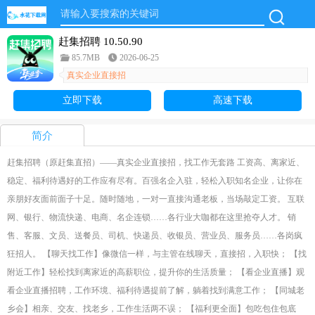
赶集招聘 10.50.90
85.7MB
2026-06-25
真实企业直接招
立即下载
高速下载
简介
赶集招聘（原赶集直招）——真实企业直接招，找工作无套路 工资高、离家近、
稳定、福利待遇好的工作应有尽有。百强名企入驻，轻松入职知名企业，让你在
亲朋好友面前面子十足。随时随地，一对一直接沟通老板，当场敲定工资。 互联
网、银行、物流快递、电商、名企连锁……各行业大咖都在这里抢夺人才。 销
售、客服、文员、送餐员、司机、快递员、收银员、营业员、服务员……各岗疯
狂招人。 【聊天找工作】像微信一样，与主管在线聊天，直接招，入职快； 【找
附近工作】轻松找到离家近的高薪职位，提升你的生活质量； 【看企业直播】观
看企业直播招聘，工作环境、福利待遇提前了解，躺着找到满意工作； 【同城老
乡会】相亲、交友、找老乡，工作生活两不误； 【福利更全面】包吃包住包底