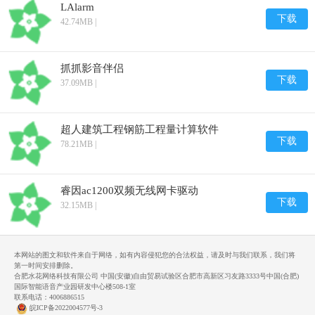
LAlarm
下载
42.74MB |
抓抓影音伴侣
下载
37.09MB |
超人建筑工程钢筋工程量计算软件
下载
78.21MB |
睿因ac1200双频无线网卡驱动
下载
32.15MB |
本网站的图文和软件来自于网络，如有内容侵犯您的合法权益，请及时与我们联系，我们将
第一时间安排删除。
合肥水花网络科技有限公司 中国(安徽)自由贸易试验区合肥市高新区习友路3333号中国(合肥)
国际智能语音产业园研发中心楼508-1室
联系电话：4006886515
皖ICP备2022004577号-3