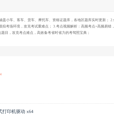
纲，涵盖小车、客车、货车、摩托车、资格证题库，各地区题库实时更新； 2
拟考场环境，攻克考试重难点； 3.考点视频解析：高频考点+高频易错
重点题目，攻克考点难点，高效备考省时省力的考驾照宝典；
24
针式打印机驱动 x64