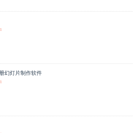
01
电子相册幻灯片制作软件
01