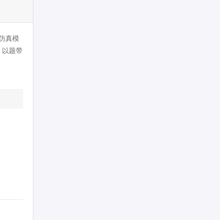
.仿真模
，以题带