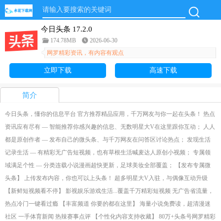
今日头条 17.2.0
174.78MB
2026-06-30
网罗精彩资讯，有内容有观点
立即下载
高速下载
简介
今日头条，懂你的信息平台 官方推荐精品应用，千万网友与你一起在头条！ 热点
资讯应有尽有 — 智能推荐你感兴趣的信息、无数明星大V在这里跟你互动； 人人
都是原创作者 — 发布自己的微头条、与千万网友在问答区讨论热点； 发现生活
记录生活 — 有精彩无广告短视频，也有草根生活喊麦达人原创小视频； 专属领
域满足个性 — 分类连载小说漫画超快更新，足球美妆全部覆盖； 【发布专属微
头条】 上传发布内容，你也可以上头条！ 超多明星大V入驻，与偶像互动升级
【新鲜短视频看不停】 影视娱乐游戏生活...覆盖千万精彩短视频 无广告省流量，
热点冷门一键看过瘾 【丰富频道 你要的都在这里】 海量小说免费读，超清漫迷
社区 一手体育新闻 热辣赛事点评 【个性化内容支持收藏】 80万+头条号网罗精彩