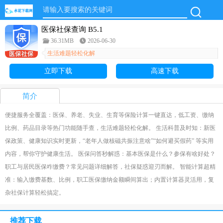
医保社保查询 B5.1
36.31MB
2026-06-30
生活难题轻松化解
立即下载
高速下载
简介
便捷服务全覆盖：医保、养老、失业、生育等保险计算一键直达，低工资、缴纳
比例、药品目录等热门功能随手查，生活难题轻松化解。 生活科普及时知：新医
保政策、健康知识实时更新，“老年人做核磁共振注意啥”“如何避买假药” 等实用
内容，帮你守护健康生活。 医保问答秒解惑：基本医保是什么？参保有啥好处？
职工与居民医保咋缴费？常见问题详细解答，社保疑惑迎刃而解。 智能计算超精
准：输入缴费基数、比例，职工医保缴纳金额瞬间算出；内置计算器灵活用，复
杂社保计算轻松搞定。
推荐下载