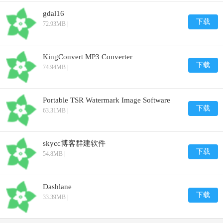
gdal16
下载
72.93MB |
KingConvert MP3 Converter
下载
74.94MB |
Portable TSR Watermark Image Software
下载
63.31MB |
skycc博客群建软件
下载
54.8MB |
Dashlane
下载
33.39MB |